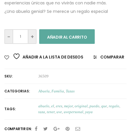
experiencias únicas que no vivirás con nadie más.
¿Una abuela genial? Se merece un regalo especial
AÑADIR AL CARRITO
AÑADIR A LA LISTA DE DESEOS
COMPARAR
SKU:
36509
CATEGORIAS:
Abuela
,
Familia
,
Tazas
abuelo
,
el
,
eres
,
mejor
,
original
,
puedo
,
que
,
regalo
,
TAGS:
taza
,
tener
,
uve
,
uvepersonal
,
yaya
COMPARTIR EN: