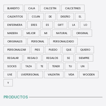
BLANDITO
CAJA
CALCETIN
CALCETINES
CALENTITOS
COJIN
DE
DISEÑO
EL
ENFERMERA
ERES
ES
GIFT
LA
LO
MADERA
MEJOR
MI
NATURAL
ORIGINAL
ORIGINALES
PERSONAL
PERSONALIZADO
PERSONALIZAR
PIES
PUEDO
QUE
QUIERO
REGALAR
REGALO
REGALOS
SE
SIEMPRE
SOCKS
TAZA
TE
TENER
TU
UN
UVE
UVEPERSONAL
VALENTIN
VIDA
WOODEN
Y
PRODUCTOS