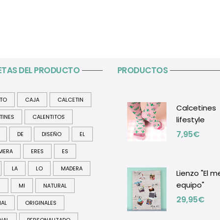
ETAS DEL PRODUCTO
PRODUCTOS
ITO
CAJA
CALCETIN
Calcetines
TINES
CALENTITOS
lifestyle
7,95
€
DE
DISEÑO
EL
MERA
ERES
ES
LA
LO
MADERA
Lienzo "El m
equipo"
R
MI
NATURAL
29,95
€
NAL
ORIGINALES
NAL
PERSONALIZADO