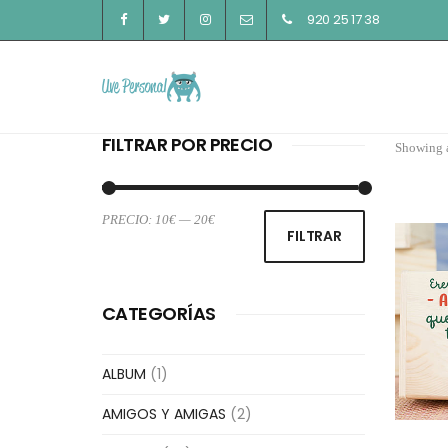
920 25 17 38
FILTRAR POR PRECIO
Showing a
PRECIO:
10€
—
20€
Precio
Precio
FILTRAR
mínimo
máximo
CATEGORÍAS
ALBUM
(1)
AMIGOS Y AMIGAS
(2)