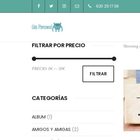
920 25 17 38
FILTRAR POR PRECIO
Showing a
PRECIO:
0€
—
30€
Precio
Precio
FILTRAR
mínimo
máximo
CATEGORÍAS
ALBUM
(1)
AMIGOS Y AMIGAS
(2)