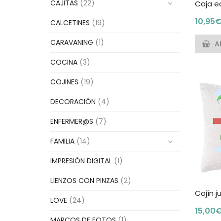
CAJITAS
(22)
Caja e
10,95
CALCETINES
(19)
CARAVANING
(1)
A
COCINA
(3)
COJINES
(19)
DECORACIÓN
(4)
ENFERMER@S
(7)
FAMILIA
(14)
IMPRESIÓN DIGITAL
(1)
LIENZOS CON PINZAS
(2)
Cojín j
LOVE
(24)
15,00
MARCOS DE FOTOS
(1)