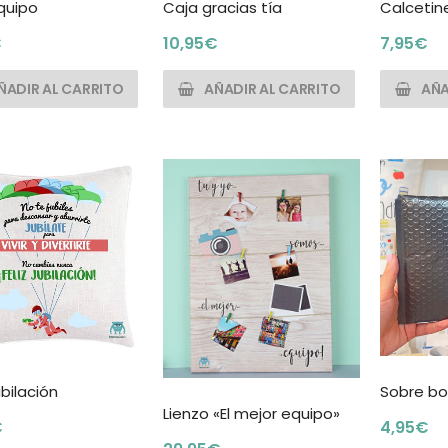
quipo
Caja gracias tía
Calcetine
€
10,95
€
7,95
€
ÑADIR AL CARRITO
AÑADIR AL CARRITO
AÑA
Sobre bo
ubilación
Lienzo «El mejor equipo»
4,95
€
€