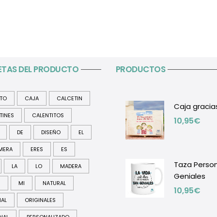
ETAS DEL PRODUCTO
PRODUCTOS
ITO
CAJA
CALCETIN
Caja gracia
TINES
CALENTITOS
10,95
€
DE
DISEÑO
EL
MERA
ERES
ES
Taza Perso
LA
LO
MADERA
Geniales
R
MI
NATURAL
10,95
€
NAL
ORIGINALES
NAL
PERSONALIZADO