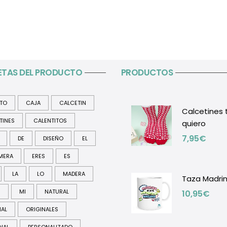
ETAS DEL PRODUCTO
PRODUCTOS
ITO
CAJA
CALCETIN
Calcetines 
TINES
CALENTITOS
quiero
7,95
€
DE
DISEÑO
EL
MERA
ERES
ES
LA
LO
MADERA
Taza Madri
R
MI
NATURAL
10,95
€
NAL
ORIGINALES
NAL
PERSONALIZADO