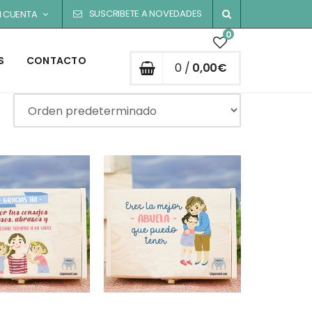
SUSCRIBETE A NOVEDADES
I CUENTA
0
S
CONTACTO
0 /
0,00
€