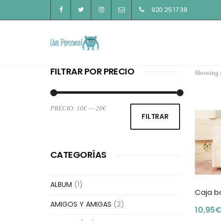
920 25 17 38
FILTRAR POR PRECIO
Showing a
PRECIO:
10€
—
20€
Precio
Precio
FILTRAR
mínimo
máximo
CATEGORÍAS
ALBUM
(1)
Caja 
AMIGOS Y AMIGAS
(2)
10,95