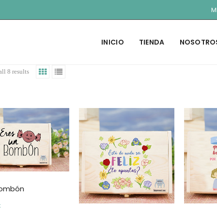
M
INICIO
TIENDA
NOSOTRO
ll 8 results
bombón
€