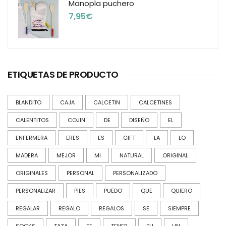
Manopla puchero
7,95
€
ETIQUETAS DE PRODUCTO
BLANDITO
CAJA
CALCETIN
CALCETINES
CALENTITOS
COJIN
DE
DISEÑO
EL
ENFERMERA
ERES
ES
GIFT
LA
LO
MADERA
MEJOR
MI
NATURAL
ORIGINAL
ORIGINALES
PERSONAL
PERSONALIZADO
PERSONALIZAR
PIES
PUEDO
QUE
QUIERO
REGALAR
REGALO
REGALOS
SE
SIEMPRE
SOCKS
TAZA
TE
TENER
TU
UN