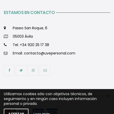
ESTAMOS EN CONTACTO
Paseo San Roque, 6
05003 Ávila
Tel. +34 920 25 17 38
Email.
contacto@uvepersonal.com
Utilizamos cookies sólo con objetivos técnicos, de
Copyright 2020 © Uve Personal |
Aviso legal
| Creada con
seguimiento y en ningún caso incluyen información
Morpheus
personal o privada.
ACEPTAR
Leer mas