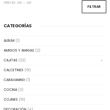
PRECIO:
10€
—
20€
Pr
Pr
FILTRAR
m
m
CATEGORÍAS
ALBUM
(1)
AMIGOS Y AMIGAS
(2)
CAJITAS
(22)
CALCETINES
(19)
CARAVANING
(1)
COCINA
(3)
COJINES
(19)
DECORACIÓN
(4)