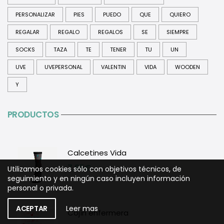
PERSONALIZAR
PIES
PUEDO
QUE
QUIERO
REGALAR
REGALO
REGALOS
SE
SIEMPRE
SOCKS
TAZA
TE
TENER
TU
UN
UVE
UVEPERSONAL
VALENTIN
VIDA
WOODEN
Y
PRODUCTOS
Calcetines Vida
7,95
€
Utilizamos cookies sólo con objetivos técnicos, de
seguimiento y en ningún caso incluyen información
personal o privada.
ACEPTAR
Leer mas
Cojín enfermera