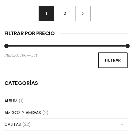
1
2
FILTRAR POR PRECIO
PRECIO:
10€
—
30€
Pr
Pr
FILTRAR
m
m
CATEGORÍAS
ALBUM
(1)
AMIGOS Y AMIGAS
(2)
CAJITAS
(22)