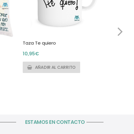
Taza Te quiero
Taza Las 
10,95
€
10,95
€
AÑADIR AL CARRITO
AÑADI
ESTAMOS EN CONTACTO