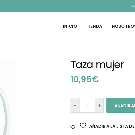
M
INICIO
TIENDA
NOSOTRO
Taza mujer
10,95
€
AÑADIR A
AÑADIR A LA LISTA D