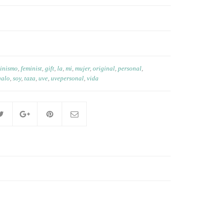
inismo
,
feminist
,
gift
,
la
,
mi
,
mujer
,
original
,
personal
,
galo
,
soy
,
taza
,
uve
,
uvepersonal
,
vida