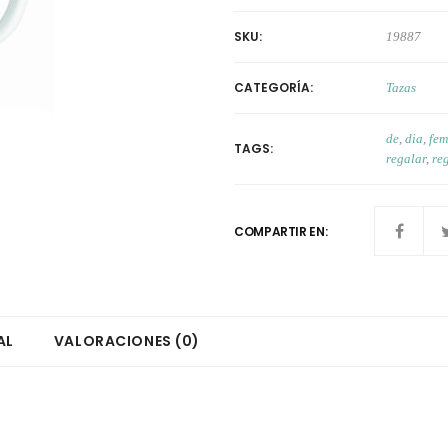
SKU:
19887
CATEGORÍA:
Tazas
de
,
dia
,
fem
TAGS:
regalar
,
re
COMPARTIR EN:
AL
VALORACIONES (0)