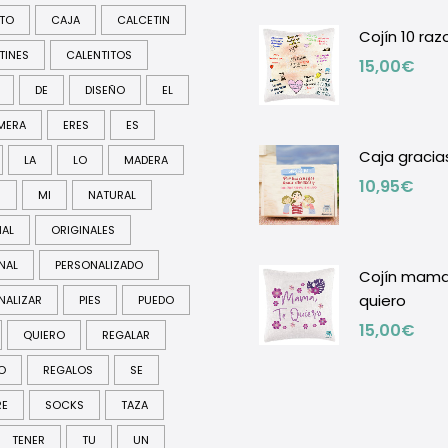
ITO
CAJA
CALCETIN
Cojín 10 ra
TINES
CALENTITOS
15,00
€
DE
DISEÑO
EL
MERA
ERES
ES
Caja gracia
LA
LO
MADERA
10,95
€
R
MI
NATURAL
NAL
ORIGINALES
NAL
PERSONALIZADO
Cojín mama
quiero
NALIZAR
PIES
PUEDO
15,00
€
QUIERO
REGALAR
O
REGALOS
SE
RE
SOCKS
TAZA
TENER
TU
UN