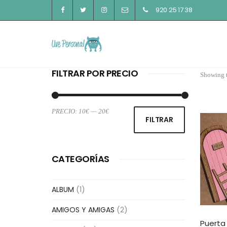
920 25 17 38
FILTRAR POR PRECIO
Showing t
PRECIO:
10€
—
20€
Precio
Precio
FILTRAR
mínimo
máximo
CATEGORÍAS
ALBUM
(1)
AMIGOS Y AMIGAS
(2)
Puerta