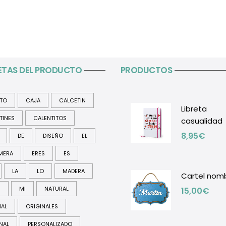
ETAS DEL PRODUCTO
PRODUCTOS
ITO
CAJA
CALCETIN
Libreta
TINES
CALENTITOS
casualidad
8,95
€
DE
DISEÑO
EL
MERA
ERES
ES
LA
LO
MADERA
Cartel nom
R
MI
NATURAL
15,00
€
NAL
ORIGINALES
NAL
PERSONALIZADO