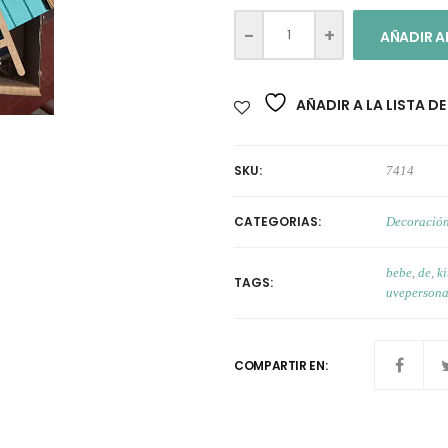
AÑADIR A
AÑADIR A LA LISTA D
SKU:
7414
CATEGORIAS:
Decoració
bebe
,
de
,
ki
TAGS:
uvepersona
COMPARTIR EN: