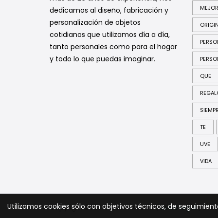
MEJO
dedicamos al diseño, fabricación y
personalización de objetos
ORIGI
cotidianos que utilizamos día a día,
PERSO
tanto personales como para el hogar
y todo lo que puedas imaginar.
PERSO
QUE
REGAL
SIEMP
TE
UVE
VIDA
Utilizamos cookies sólo con objetivos técnicos, de seguimien
Copyright 2020 © Uve Personal |
Aviso legal
| Cre