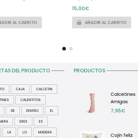
15,00
€
ÑADIR AL CARRITO
AÑADIR AL CARRITO
ETAS DEL PRODUCTO
PRODUCTOS
ITO
CAJA
CALCETIN
Calcetines
TINES
CALENTITOS
Amigas
7,95
€
DE
DISEÑO
EL
MERA
ERES
ES
LA
LO
MADERA
Cojín feliz