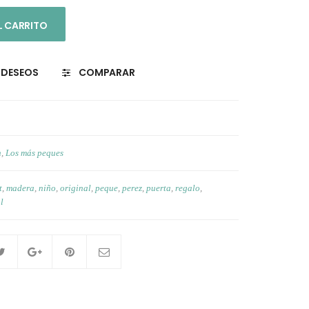
L CARRITO
E DESEOS
COMPARAR
n
,
Los más peques
t
,
madera
,
niño
,
original
,
peque
,
perez
,
puerta
,
regalo
,
l