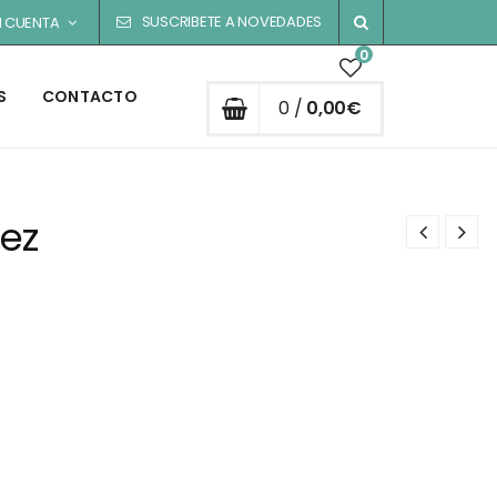
SUSCRIBETE A NOVEDADES
I CUENTA
0
S
CONTACTO
0 /
0,00
€
rez