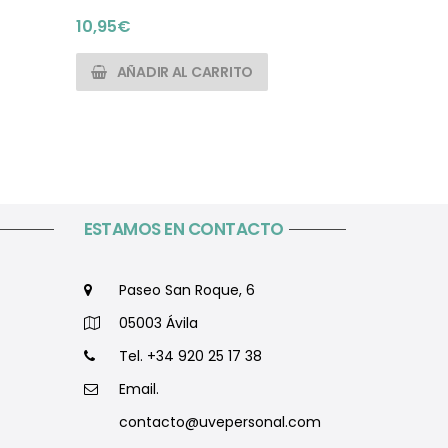
10,95
€
10,95
€
AÑADIR AL CARRITO
AÑADI
ESTAMOS EN CONTACTO
Paseo San Roque, 6
05003 Ávila
Tel. +34 920 25 17 38
Email.
contacto@uvepersonal.com