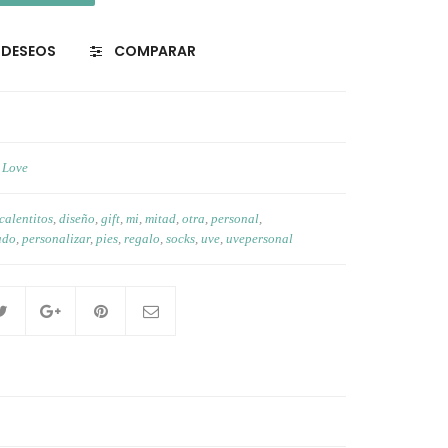
E DESEOS
COMPARAR
,
Love
calentitos
,
diseño
,
gift
,
mi
,
mitad
,
otra
,
personal
,
ado
,
personalizar
,
pies
,
regalo
,
socks
,
uve
,
uvepersonal