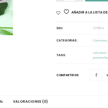
AÑADIR A LA LISTA D
SKU:
17705-1
CATEGORIAS:
Calcetines
calcetines
,
TAGS:
personaliz
COMPARTIR EN:
AL
VALORACIONES (0)