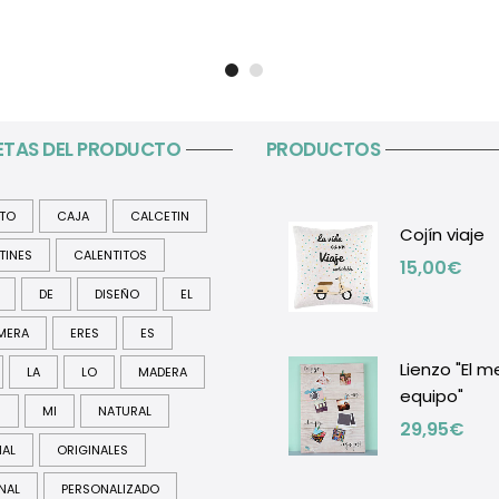
ETAS DEL PRODUCTO
PRODUCTOS
ITO
CAJA
CALCETIN
Cojín viaje
TINES
CALENTITOS
15,00
€
DE
DISEÑO
EL
MERA
ERES
ES
Lienzo "El m
LA
LO
MADERA
equipo"
R
MI
NATURAL
29,95
€
NAL
ORIGINALES
NAL
PERSONALIZADO