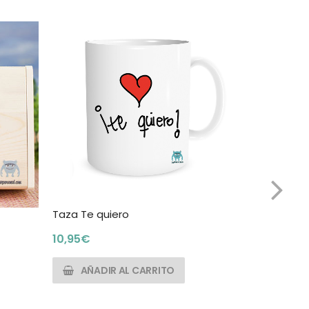
Taza Te quiero
Taza Las 
10,95
€
10,95
€
AÑADIR AL CARRITO
AÑADI