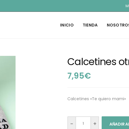
M
INICIO
TIENDA
NOSOTRO
Calcetines o
7,95
€
Calcetines «Te quiero mami»
AÑADIR A