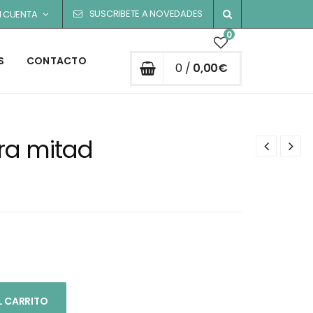
SUSCRIBETE A NOVEDADES
I CUENTA
0
S
CONTACTO
0 /
0,00
€
tra mitad
L CARRITO