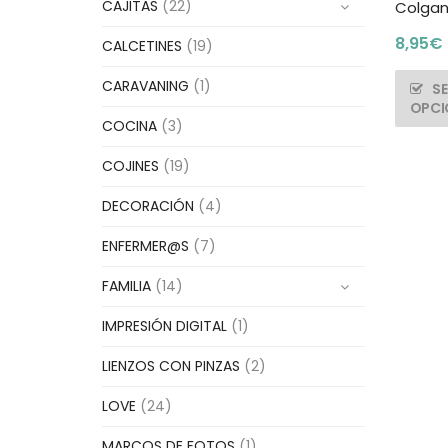
CAJITAS
(22)
Colgan
8,95
€
CALCETINES
(19)
CARAVANING
(1)
S
OPCI
COCINA
(3)
COJINES
(19)
DECORACIÓN
(4)
ENFERMER@S
(7)
FAMILIA
(14)
IMPRESIÓN DIGITAL
(1)
LIENZOS CON PINZAS
(2)
LOVE
(24)
MARCOS DE FOTOS
(1)