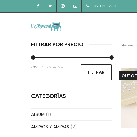
920 25 17 38
FILTRAR POR PRECIO
Showing a
PRECIO:
0€
—
10€
Precio
Precio
FILTRAR
OUT OF
mínimo
máximo
CATEGORÍAS
ALBUM
(1)
AMIGOS Y AMIGAS
(2)