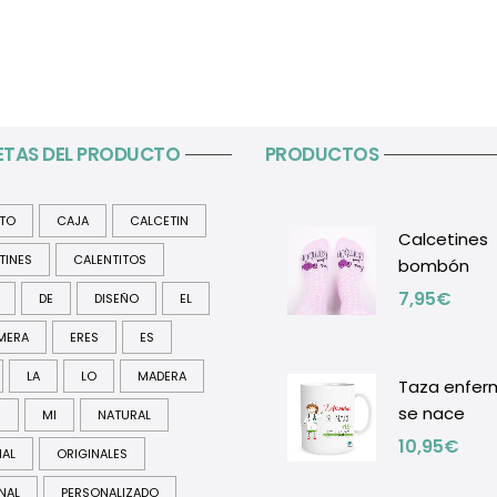
ETAS DEL PRODUCTO
PRODUCTOS
ITO
CAJA
CALCETIN
Calcetines
TINES
CALENTITOS
bombón
7,95
€
DE
DISEÑO
EL
MERA
ERES
ES
LA
LO
MADERA
Taza enfer
se nace
R
MI
NATURAL
10,95
€
NAL
ORIGINALES
NAL
PERSONALIZADO