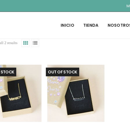
M
INICIO
TIENDA
NOSOTRO
ll 2 results
 STOCK
OUT OF STOCK