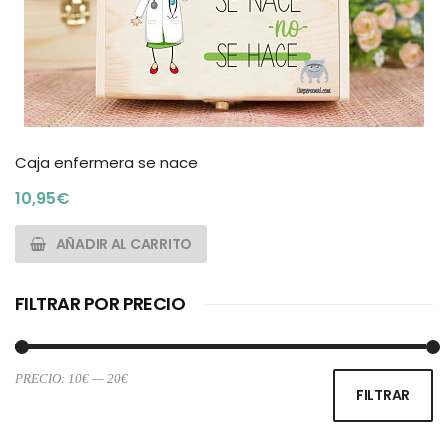
Caja enfermera se nace
10,95
€
AÑADIR AL CARRITO
FILTRAR POR PRECIO
PRECIO:
10€
—
20€
Pr
Pr
FILTRAR
m
m