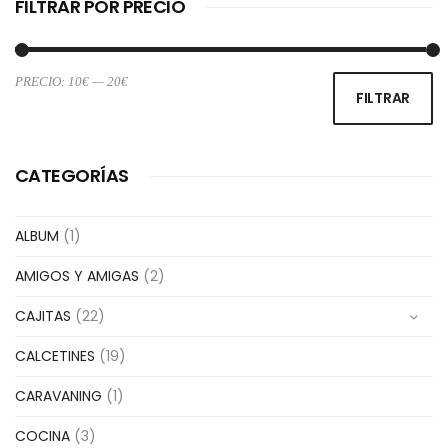
FILTRAR POR PRECIO
PRECIO:
10€
—
20€
Pr
Pr
FILTRAR
m
m
CATEGORÍAS
ALBUM
(1)
AMIGOS Y AMIGAS
(2)
CAJITAS
(22)
CALCETINES
(19)
CARAVANING
(1)
COCINA
(3)