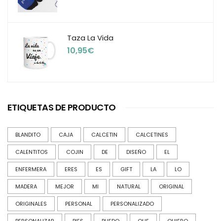
Taza La Vida
10,95
€
ETIQUETAS DE PRODUCTO
BLANDITO
CAJA
CALCETIN
CALCETINES
CALENTITOS
COJIN
DE
DISEÑO
EL
ENFERMERA
ERES
ES
GIFT
LA
LO
MADERA
MEJOR
MI
NATURAL
ORIGINAL
ORIGINALES
PERSONAL
PERSONALIZADO
PERSONALIZAR
PIES
PUEDO
QUE
QUIERO