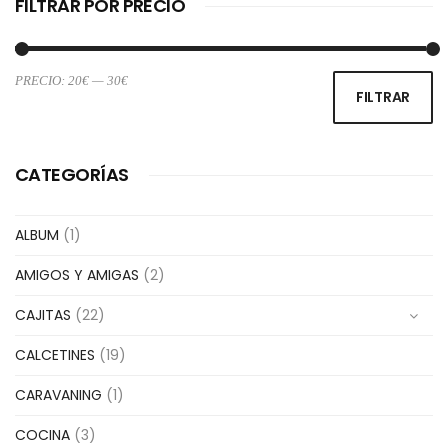
FILTRAR POR PRECIO
PRECIO:
20€
—
30€
Pr
Pr
FILTRAR
m
m
CATEGORÍAS
ALBUM
(1)
AMIGOS Y AMIGAS
(2)
CAJITAS
(22)
CALCETINES
(19)
CARAVANING
(1)
COCINA
(3)