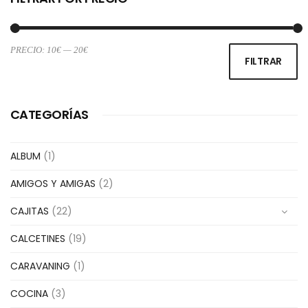
PRECIO:
10€
—
20€
Pr
Pr
FILTRAR
m
m
CATEGORÍAS
ALBUM
(1)
AMIGOS Y AMIGAS
(2)
CAJITAS
(22)
CALCETINES
(19)
CARAVANING
(1)
COCINA
(3)