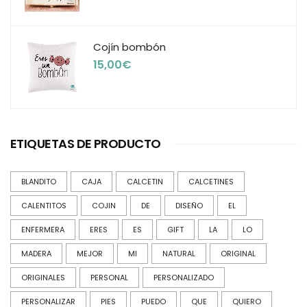
Cojín bombón
15,00
€
ETIQUETAS DE PRODUCTO
BLANDITO
CAJA
CALCETIN
CALCETINES
CALENTITOS
COJIN
DE
DISEÑO
EL
ENFERMERA
ERES
ES
GIFT
LA
LO
MADERA
MEJOR
MI
NATURAL
ORIGINAL
ORIGINALES
PERSONAL
PERSONALIZADO
PERSONALIZAR
PIES
PUEDO
QUE
QUIERO