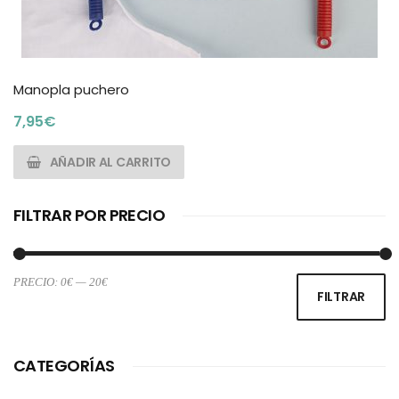
Manopla puchero
7,95
€
AÑADIR AL CARRITO
FILTRAR POR PRECIO
PRECIO:
0€
—
20€
Pr
Pr
FILTRAR
m
m
CATEGORÍAS