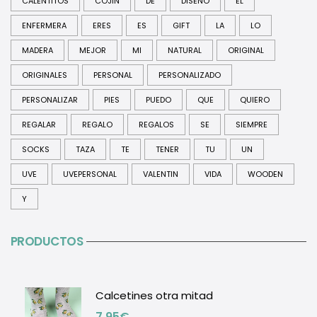
CALENTITOS
COJIN
DE
DISEÑO
EL
ENFERMERA
ERES
ES
GIFT
LA
LO
MADERA
MEJOR
MI
NATURAL
ORIGINAL
ORIGINALES
PERSONAL
PERSONALIZADO
PERSONALIZAR
PIES
PUEDO
QUE
QUIERO
REGALAR
REGALO
REGALOS
SE
SIEMPRE
SOCKS
TAZA
TE
TENER
TU
UN
UVE
UVEPERSONAL
VALENTIN
VIDA
WOODEN
Y
PRODUCTOS
Calcetines otra mitad
7,95
€