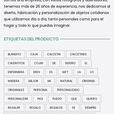
Somos una empresa, con varios fotógrafos y diseñadores,
tenemos más de 26 años de experiencia, nos dedicamos al
diseño, fabricación y personalización de objetos cotidianos
que utilizamos día a día, tanto personales como para el
hogar y todo lo que puedas imaginar.
ETIQUETAS DEL PRODUCTO
BLANDITO
CAJA
CALCETIN
CALCETINES
CALENTITOS
COJIN
DE
DISEÑO
EL
ENFERMERA
ERES
ES
GIFT
LA
LO
MADERA
MEJOR
MI
NATURAL
ORIGINAL
ORIGINALES
PERSONAL
PERSONALIZADO
PERSONALIZAR
PIES
PUEDO
QUE
QUIERO
REGALAR
REGALO
REGALOS
SE
SIEMPRE