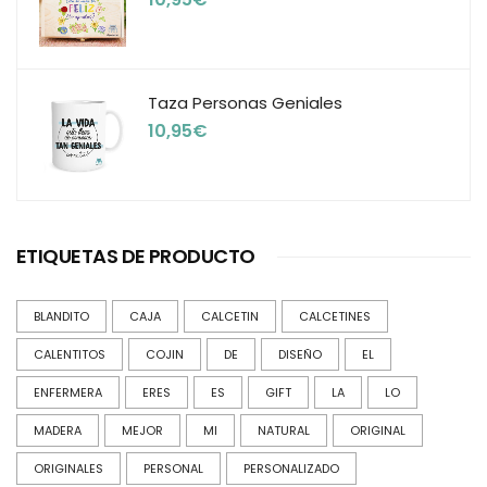
Taza Personas Geniales
10,95
€
ETIQUETAS DE PRODUCTO
BLANDITO
CAJA
CALCETIN
CALCETINES
CALENTITOS
COJIN
DE
DISEÑO
EL
ENFERMERA
ERES
ES
GIFT
LA
LO
MADERA
MEJOR
MI
NATURAL
ORIGINAL
ORIGINALES
PERSONAL
PERSONALIZADO