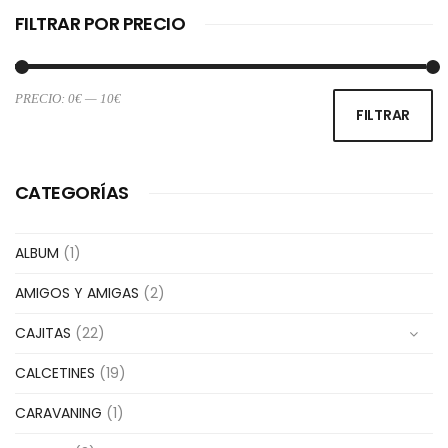
FILTRAR POR PRECIO
PRECIO:
0€
—
10€
Pr
Pr
FILTRAR
m
m
CATEGORÍAS
ALBUM
(1)
AMIGOS Y AMIGAS
(2)
CAJITAS
(22)
CALCETINES
(19)
CARAVANING
(1)