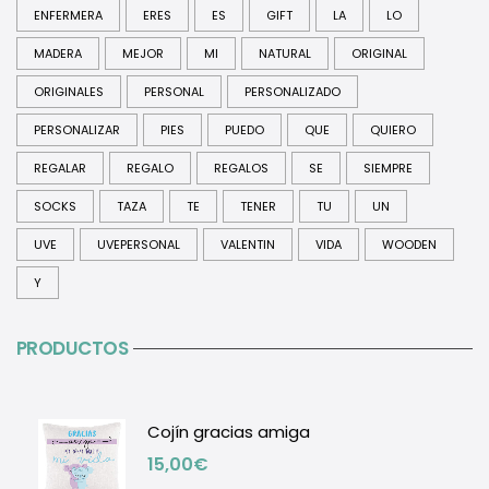
ENFERMERA
ERES
ES
GIFT
LA
LO
MADERA
MEJOR
MI
NATURAL
ORIGINAL
ORIGINALES
PERSONAL
PERSONALIZADO
PERSONALIZAR
PIES
PUEDO
QUE
QUIERO
REGALAR
REGALO
REGALOS
SE
SIEMPRE
SOCKS
TAZA
TE
TENER
TU
UN
UVE
UVEPERSONAL
VALENTIN
VIDA
WOODEN
Y
PRODUCTOS
Cojín gracias amiga
15,00
€