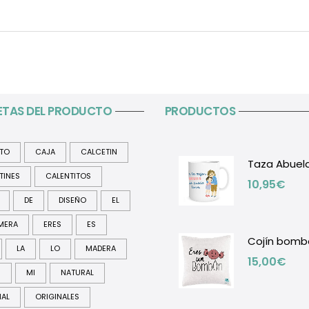
ETAS DEL PRODUCTO
PRODUCTOS
ITO
CAJA
CALCETIN
Taza Abuel
TINES
CALENTITOS
10,95
€
DE
DISEÑO
EL
MERA
ERES
ES
Cojín bomb
LA
LO
MADERA
15,00
€
R
MI
NATURAL
NAL
ORIGINALES