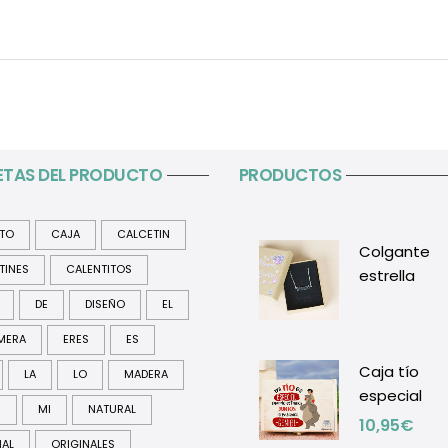
ETAS DEL PRODUCTO
PRODUCTOS
ITO
CAJA
CALCETIN
Colgante
TINES
CALENTITOS
estrella
DE
DISEÑO
EL
MERA
ERES
ES
Caja tío
LA
LO
MADERA
especial
R
MI
NATURAL
10,95
€
NAL
ORIGINALES