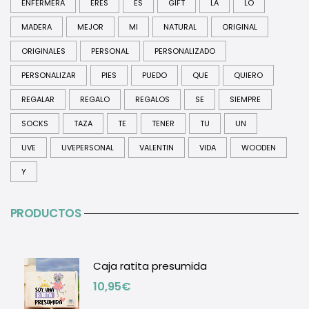
ENFERMERA
ERES
ES
GIFT
LA
LO
MADERA
MEJOR
MI
NATURAL
ORIGINAL
ORIGINALES
PERSONAL
PERSONALIZADO
PERSONALIZAR
PIES
PUEDO
QUE
QUIERO
REGALAR
REGALO
REGALOS
SE
SIEMPRE
SOCKS
TAZA
TE
TENER
TU
UN
UVE
UVEPERSONAL
VALENTIN
VIDA
WOODEN
Y
PRODUCTOS
Caja ratita presumida
10,95
€