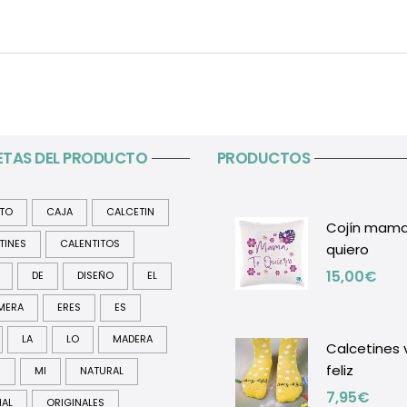
ETAS DEL PRODUCTO
PRODUCTOS
ITO
CAJA
CALCETIN
Cojín mama
TINES
CALENTITOS
quiero
15,00
€
DE
DISEÑO
EL
MERA
ERES
ES
LA
LO
MADERA
Calcetines 
feliz
R
MI
NATURAL
7,95
€
NAL
ORIGINALES