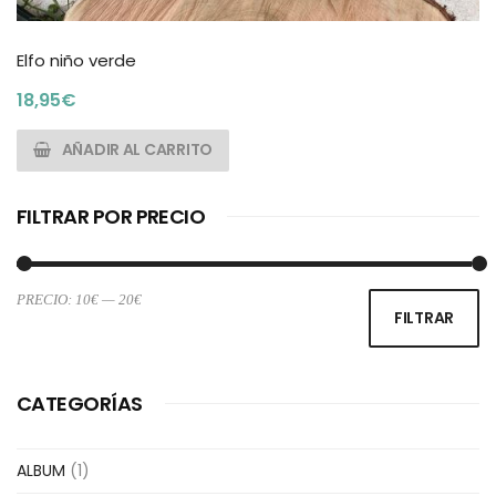
Elfo niño verde
18,95
€
AÑADIR AL CARRITO
FILTRAR POR PRECIO
PRECIO:
10€
—
20€
Pr
Pr
FILTRAR
m
m
CATEGORÍAS
ALBUM
(1)