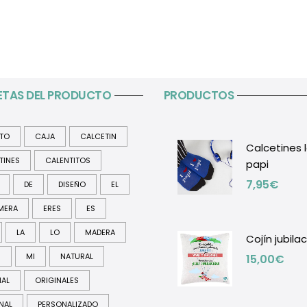
ETAS DEL PRODUCTO
PRODUCTOS
ITO
CAJA
CALCETIN
Calcetines 
TINES
CALENTITOS
papi
7,95
€
DE
DISEÑO
EL
MERA
ERES
ES
LA
LO
MADERA
Cojín jubila
R
MI
NATURAL
15,00
€
NAL
ORIGINALES
NAL
PERSONALIZADO