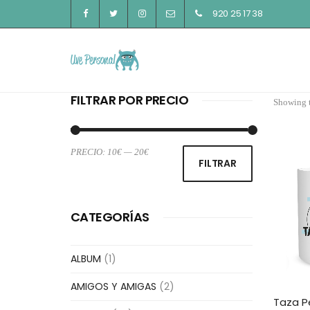
920 25 17 38
FILTRAR POR PRECIO
Showing t
PRECIO:
10€
—
20€
Precio
Precio
FILTRAR
mínimo
máximo
CATEGORÍAS
ALBUM
(1)
AMIGOS Y AMIGAS
(2)
Taza P