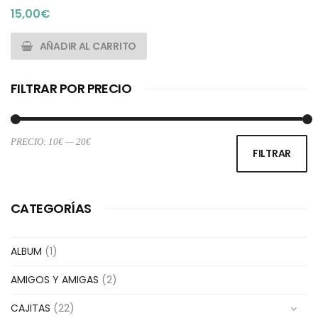
15,00
€
AÑADIR AL CARRITO
FILTRAR POR PRECIO
PRECIO:
10€
—
20€
Pr
Pr
FILTRAR
m
m
CATEGORÍAS
ALBUM
(1)
AMIGOS Y AMIGAS
(2)
CAJITAS
(22)