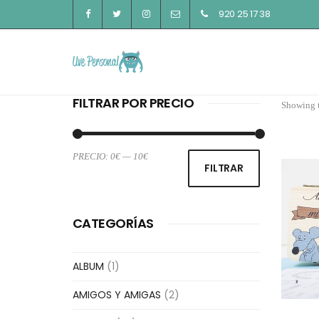
920 25 17 38
FILTRAR POR PRECIO
Showing t
PRECIO:
0€
—
10€
Precio
Precio
FILTRAR
mínimo
máximo
CATEGORÍAS
ALBUM
(1)
AMIGOS Y AMIGAS
(2)