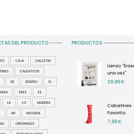
ETAS DEL PRODUCTO
PRODUCTOS
ITO
CAJA
CALCETIN
Lienzo "Eras
TINES
CALENTITOS
una vez"
29,95
€
DE
DISEÑO
EL
MERA
ERES
ES
LA
LO
MADERA
Calcetines
Favorita
R
MI
NATURAL
7,95
€
NAL
ORIGINALES
NAL
PERSONALIZADO