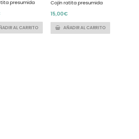
atita presumida
Cojín ratita presumida
€
15,00
€
ÑADIR AL CARRITO
AÑADIR AL CARRITO