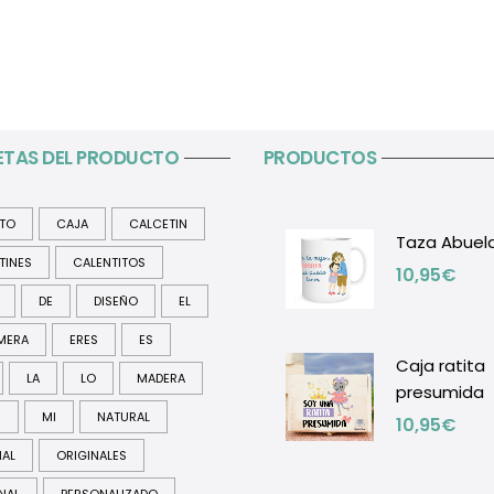
ETAS DEL PRODUCTO
PRODUCTOS
ITO
CAJA
CALCETIN
Taza Abuel
TINES
CALENTITOS
10,95
€
DE
DISEÑO
EL
MERA
ERES
ES
Caja ratita
LA
LO
MADERA
presumida
R
MI
NATURAL
10,95
€
NAL
ORIGINALES
NAL
PERSONALIZADO