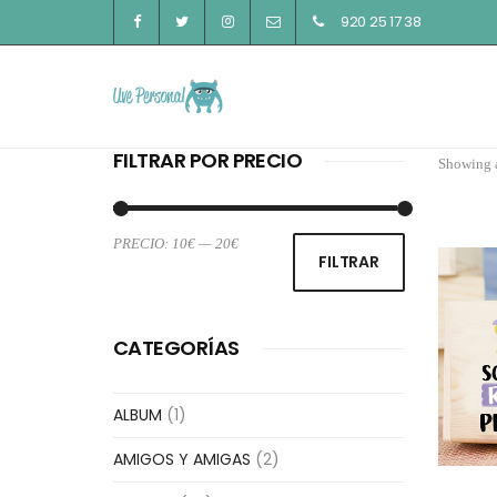
920 25 17 38
FILTRAR POR PRECIO
Showing a
PRECIO:
10€
—
20€
Precio
Precio
FILTRAR
mínimo
máximo
CATEGORÍAS
ALBUM
(1)
AMIGOS Y AMIGAS
(2)