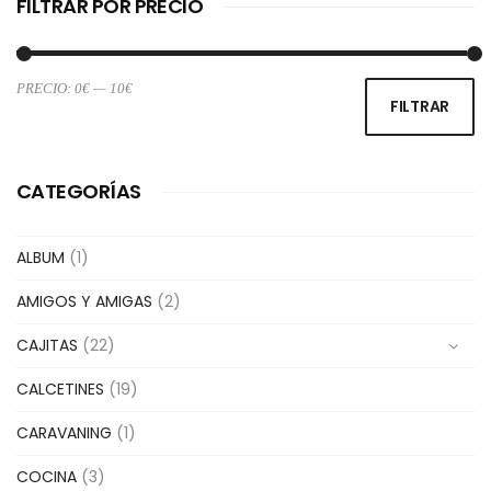
FILTRAR POR PRECIO
PRECIO:
0€
—
10€
Pr
Pr
FILTRAR
m
m
CATEGORÍAS
ALBUM
(1)
AMIGOS Y AMIGAS
(2)
CAJITAS
(22)
CALCETINES
(19)
CARAVANING
(1)
COCINA
(3)