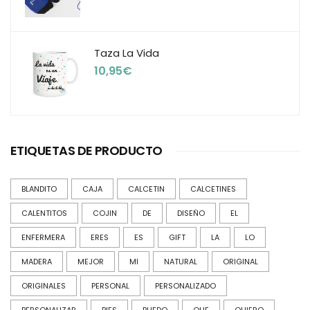
Taza La Vida
10,95
€
ETIQUETAS DE PRODUCTO
BLANDITO
CAJA
CALCETIN
CALCETINES
CALENTITOS
COJIN
DE
DISEÑO
EL
ENFERMERA
ERES
ES
GIFT
LA
LO
MADERA
MEJOR
MI
NATURAL
ORIGINAL
ORIGINALES
PERSONAL
PERSONALIZADO
PERSONALIZAR
PIES
PUEDO
QUE
QUIERO