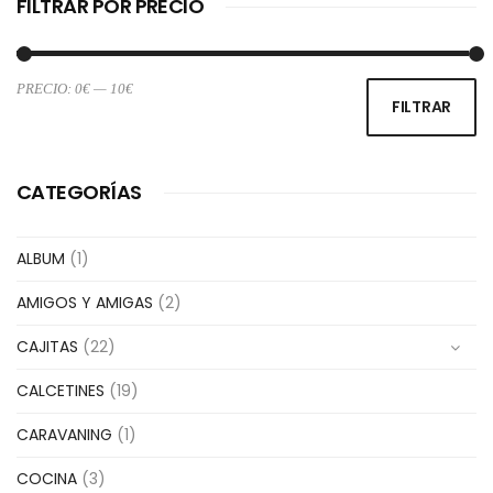
FILTRAR POR PRECIO
PRECIO:
0€
—
10€
Pr
Pr
FILTRAR
m
m
CATEGORÍAS
ALBUM
(1)
AMIGOS Y AMIGAS
(2)
CAJITAS
(22)
CALCETINES
(19)
CARAVANING
(1)
COCINA
(3)