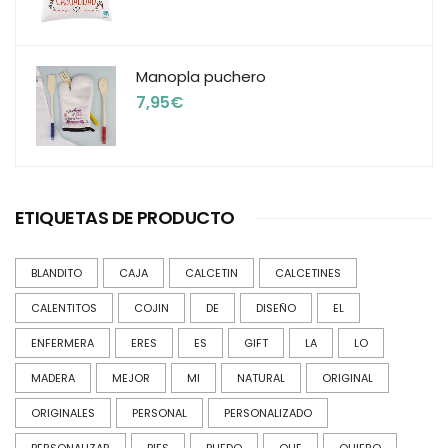
Manopla puchero
7,95
€
ETIQUETAS DE PRODUCTO
BLANDITO
CAJA
CALCETIN
CALCETINES
CALENTITOS
COJIN
DE
DISEÑO
EL
ENFERMERA
ERES
ES
GIFT
LA
LO
MADERA
MEJOR
MI
NATURAL
ORIGINAL
ORIGINALES
PERSONAL
PERSONALIZADO
PERSONALIZAR
PIES
PUEDO
QUE
QUIERO