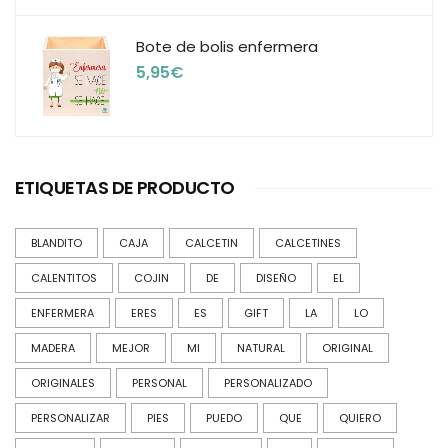
Bote de bolis enfermera
5,95
€
ETIQUETAS DE PRODUCTO
BLANDITO
CAJA
CALCETIN
CALCETINES
CALENTITOS
COJIN
DE
DISEÑO
EL
ENFERMERA
ERES
ES
GIFT
LA
LO
MADERA
MEJOR
MI
NATURAL
ORIGINAL
ORIGINALES
PERSONAL
PERSONALIZADO
PERSONALIZAR
PIES
PUEDO
QUE
QUIERO