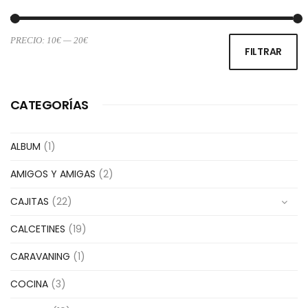
PRECIO:
10€
—
20€
Pr
Pr
FILTRAR
m
m
CATEGORÍAS
ALBUM
(1)
AMIGOS Y AMIGAS
(2)
CAJITAS
(22)
CALCETINES
(19)
CARAVANING
(1)
COCINA
(3)