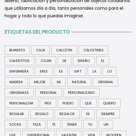
diseño, fabricación y personalización de objetos cotidianos
que utilizamos día a día, tanto personales como para el
hogar y todo lo que puedas imaginar.
ETIQUETAS DEL PRODUCTO
BLANDITO
CAJA
CALCETIN
CALCETINES
CALENTITOS
COJIN
DE
DISEÑO
EL
ENFERMERA
ERES
ES
GIFT
LA
LO
MADERA
MEJOR
MI
NATURAL
ORIGINAL
ORIGINALES
PERSONAL
PERSONALIZADO
PERSONALIZAR
PIES
PUEDO
QUE
QUIERO
REGALAR
REGALO
REGALOS
SE
SIEMPRE
SOCKS
TAZA
TE
TENER
TU
UN
UVE
UVEPERSONAL
VALENTIN
VIDA
WOODEN