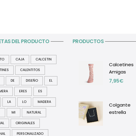
ETAS DEL PRODUCTO
PRODUCTOS
ITO
CAJA
CALCETIN
Calcetines
TINES
CALENTITOS
Amigas
7,95
€
DE
DISEÑO
EL
MERA
ERES
ES
LA
LO
MADERA
Colgante
estrella
R
MI
NATURAL
NAL
ORIGINALES
NAL
PERSONALIZADO