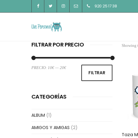
920 25 17 38
FILTRAR POR PRECIO
Showing t
PRECIO:
10€
—
20€
Precio
Precio
FILTRAR
mínimo
máximo
CATEGORÍAS
ALBUM
(1)
AMIGOS Y AMIGAS
(2)
Taza M