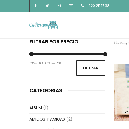
920 25 17 38
FILTRAR POR PRECIO
Showing t
PRECIO:
10€
—
20€
Precio
Precio
FILTRAR
mínimo
máximo
CATEGORÍAS
ALBUM
(1)
AMIGOS Y AMIGAS
(2)