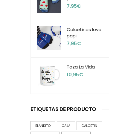
7,95
€
Calcetines love
papi
7,95
€
Taza La Vida
10,95
€
ETIQUETAS DE PRODUCTO
BLANDITO
CAJA
CALCETIN