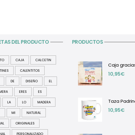
ETAS DEL PRODUCTO
PRODUCTOS
ITO
CAJA
CALCETIN
Caja gracia
TINES
CALENTITOS
10,95
€
DE
DISEÑO
EL
MERA
ERES
ES
Taza Padrin
LA
LO
MADERA
10,95
€
R
MI
NATURAL
NAL
ORIGINALES
NAL
PERSONALIZADO