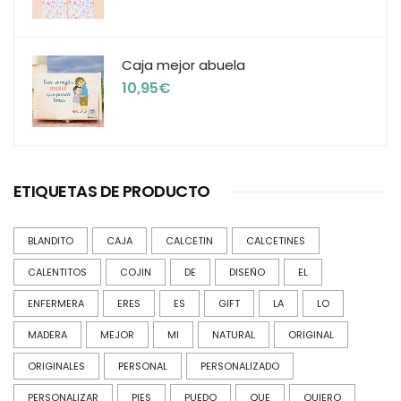
Caja mejor abuela
10,95
€
ETIQUETAS DE PRODUCTO
BLANDITO
CAJA
CALCETIN
CALCETINES
CALENTITOS
COJIN
DE
DISEÑO
EL
ENFERMERA
ERES
ES
GIFT
LA
LO
MADERA
MEJOR
MI
NATURAL
ORIGINAL
ORIGINALES
PERSONAL
PERSONALIZADO
PERSONALIZAR
PIES
PUEDO
QUE
QUIERO