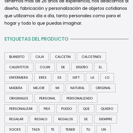
tenemos más de 26 años de experiencia, nos dedicamos al
diseño, fabricación y personalización de objetos cotidianos
que utilizamos día a día, tanto personales como para el
hogar y todo lo que puedas imaginar.
ETIQUETAS DEL PRODUCTO
BLANDITO
CAJA
CALCETIN
CALCETINES
CALENTITOS
COJIN
DE
DISEÑO
EL
ENFERMERA
ERES
ES
GIFT
LA
LO
MADERA
MEJOR
MI
NATURAL
ORIGINAL
ORIGINALES
PERSONAL
PERSONALIZADO
PERSONALIZAR
PIES
PUEDO
QUE
QUIERO
REGALAR
REGALO
REGALOS
SE
SIEMPRE
SOCKS
TAZA
TE
TENER
TU
UN