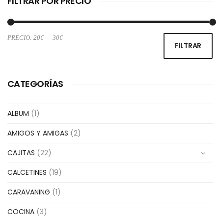
FILTRAR POR PRECIO
PRECIO:
20€
—
30€
Pr
Pr
FILTRAR
m
m
CATEGORÍAS
ALBUM
(1)
AMIGOS Y AMIGAS
(2)
CAJITAS
(22)
CALCETINES
(19)
CARAVANING
(1)
COCINA
(3)