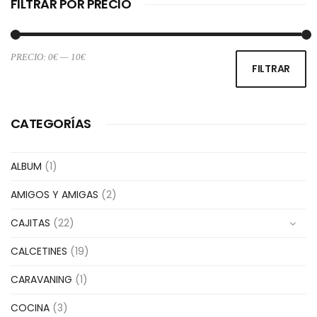
FILTRAR POR PRECIO
PRECIO:
0€
—
10€
Pr
Pr
FILTRAR
m
m
CATEGORÍAS
ALBUM
(1)
AMIGOS Y AMIGAS
(2)
CAJITAS
(22)
CALCETINES
(19)
CARAVANING
(1)
COCINA
(3)