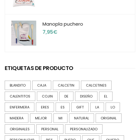
Manopla puchero
7,95
€
ETIQUETAS DE PRODUCTO
BLANDITO
CAJA
CALCETIN
CALCETINES
CALENTITOS
COJIN
DE
DISEÑO
EL
ENFERMERA
ERES
ES
GIFT
LA
LO
MADERA
MEJOR
MI
NATURAL
ORIGINAL
ORIGINALES
PERSONAL
PERSONALIZADO
PERSONALIZAR
PIES
PUEDO
QUE
QUIERO