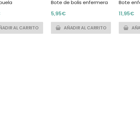
buela
Bote de bolis enfermera
Bote enf
€
5,95
€
11,95
€
ÑADIR AL CARRITO
AÑADIR AL CARRITO
AÑA