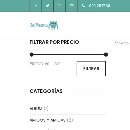
920 25 17 38
FILTRAR POR PRECIO
Showing a
PRECIO:
0€
—
20€
Precio
Precio
FILTRAR
mínimo
máximo
CATEGORÍAS
ALBUM
(1)
AMIGOS Y AMIGAS
(2)