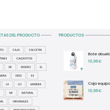
ETAS DEL PRODUCTO
PRODUCTOS
ITO
CAJA
CALCETIN
Bote abuel
TINES
CALENTITOS
10,95
€
DE
DISEÑO
EL
MERA
ERES
ES
Caja equip
LA
LO
MADERA
10,95
€
R
MI
NATURAL
NAL
ORIGINALES
NAL
PERSONALIZADO