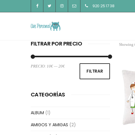
920 25 17 38
FILTRAR POR PRECIO
Showing t
PRECIO:
10€
—
20€
Precio
Precio
FILTRAR
mínimo
máximo
CATEGORÍAS
ALBUM
(1)
AMIGOS Y AMIGAS
(2)