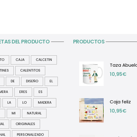
ETAS DEL PRODUCTO
PRODUCTOS
ITO
CAJA
CALCETIN
Taza Abuel
TINES
CALENTITOS
10,95
€
DE
DISEÑO
EL
MERA
ERES
ES
Caja feliz
LA
LO
MADERA
10,95
€
R
MI
NATURAL
NAL
ORIGINALES
NAL
PERSONALIZADO