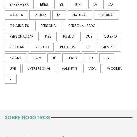
ENFERMERA
ERES
ES
GIFT
LA
LO
MADERA
MEJOR
MI
NATURAL
ORIGINAL
ORIGINALES
PERSONAL
PERSONALIZADO
PERSONALIZAR
PIES
PUEDO
QUE
QUIERO
REGALAR
REGALO
REGALOS
SE
SIEMPRE
SOCKS
TAZA
TE
TENER
TU
UN
UVE
UVEPERSONAL
VALENTIN
VIDA
WOODEN
Y
SOBRE NOSOTROS