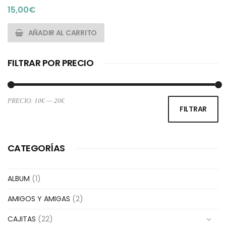
15,00
€
AÑADIR AL CARRITO
FILTRAR POR PRECIO
PRECIO:
10€
—
20€
Pr
Pr
FILTRAR
m
m
CATEGORÍAS
ALBUM
(1)
AMIGOS Y AMIGAS
(2)
CAJITAS
(22)