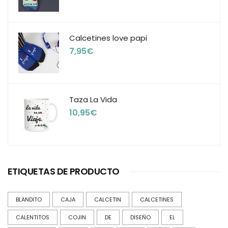
Calcetines love papi
7,95
€
Taza La Vida
10,95
€
ETIQUETAS DE PRODUCTO
BLANDITO
CAJA
CALCETIN
CALCETINES
CALENTITOS
COJIN
DE
DISEÑO
EL