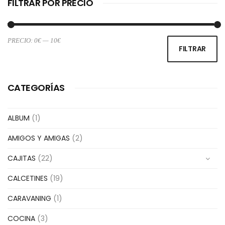
FILTRAR POR PRECIO
PRECIO:
0€
—
10€
Pr
Pr
FILTRAR
m
m
CATEGORÍAS
ALBUM
(1)
AMIGOS Y AMIGAS
(2)
CAJITAS
(22)
CALCETINES
(19)
CARAVANING
(1)
COCINA
(3)