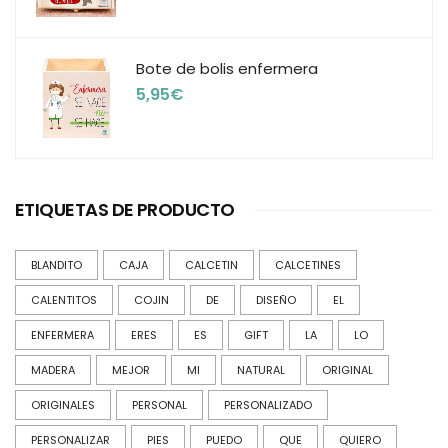
Bote de bolis enfermera
5,95
€
ETIQUETAS DE PRODUCTO
BLANDITO
CAJA
CALCETIN
CALCETINES
CALENTITOS
COJIN
DE
DISEÑO
EL
ENFERMERA
ERES
ES
GIFT
LA
LO
MADERA
MEJOR
MI
NATURAL
ORIGINAL
ORIGINALES
PERSONAL
PERSONALIZADO
PERSONALIZAR
PIES
PUEDO
QUE
QUIERO